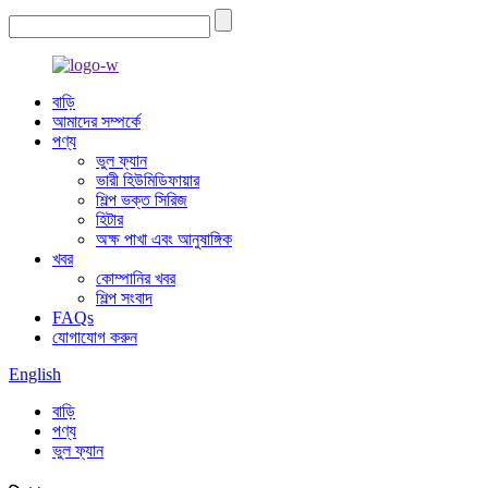
বাড়ি
আমাদের সম্পর্কে
পণ্য
ভুল ফ্যান
ভারী হিউমিডিফায়ার
শিল্প ভক্ত সিরিজ
হিটার
অক্ষ পাখা এবং আনুষাঙ্গিক
খবর
কোম্পানির খবর
শিল্প সংবাদ
FAQs
যোগাযোগ করুন
English
বাড়ি
পণ্য
ভুল ফ্যান